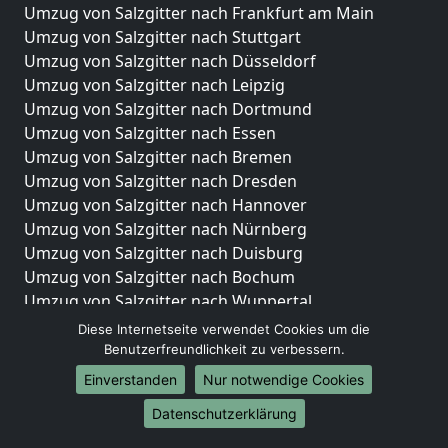
Umzug von Salzgitter nach Frankfurt am Main
Umzug von Salzgitter nach Stuttgart
Umzug von Salzgitter nach Düsseldorf
Umzug von Salzgitter nach Leipzig
Umzug von Salzgitter nach Dortmund
Umzug von Salzgitter nach Essen
Umzug von Salzgitter nach Bremen
Umzug von Salzgitter nach Dresden
Umzug von Salzgitter nach Hannover
Umzug von Salzgitter nach Nürnberg
Umzug von Salzgitter nach Duisburg
Umzug von Salzgitter nach Bochum
Umzug von Salzgitter nach Wuppertal
Umzug von Salzgitter nach Bielefeld
Diese Internetseite verwendet Cookies um die
Umzug von Salzgitter nach Bonn
Benutzerfreundlichkeit zu verbessern.
Umzug von Salzgitter nach Münster
Einverstanden
Nur notwendige Cookies
Internationale-Umzüge
Datenschutzerklärung
Umzug von Salzgitter nach Brasilien