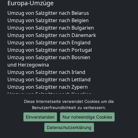
Europa-Umzüge
Umzug von Salzgitter nach Belarus
Umzug von Salzgitter nach Belgien
Umzug von Salzgitter nach Bulgarien
Umzug von Salzgitter nach Dänemark
Umzug von Salzgitter nach England
Umzug von Salzgitter nach Portugal
Umzug von Salzgitter nach Bosnien
und Herzegowina
Umzug von Salzgitter nach Irland
Umzug von Salzgitter nach Lettland
Umzug von Salzgitter nach Zypern
Umzug von Salzgitter nach Kroatien
Umzug von Salzgitter nach Estland
Diese Internetseite verwendet Cookies um die
Benutzerfreundlichkeit zu verbessern.
Umzug von Salzgitter nach Finnland
Umzug von Salzgitter nach Frankreich
Einverstanden
Nur notwendige Cookies
Umzug von Salzgitter nach Griechenland
Datenschutzerklärung
Umzug von Salzgitter nach Italien