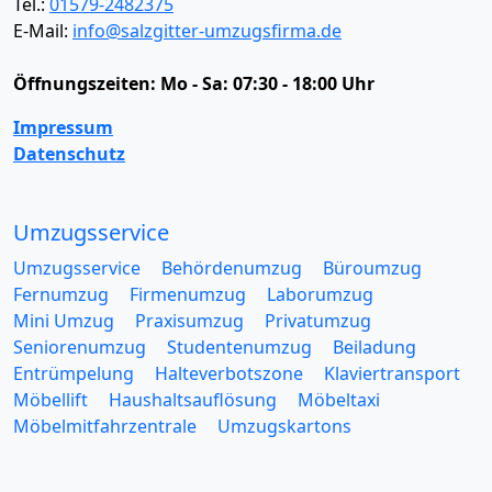
Tel.:
01579-2482375
E-Mail:
info@salzgitter-umzugsfirma.de
Öffnungszeiten:
Mo - Sa: 07:30 - 18:00 Uhr
Impressum
Datenschutz
Umzugsservice
Umzugsservice
Behördenumzug
Büroumzug
Fernumzug
Firmenumzug
Laborumzug
Mini Umzug
Praxisumzug
Privatumzug
Seniorenumzug
Studentenumzug
Beiladung
Entrümpelung
Halteverbotszone
Klaviertransport
Möbellift
Haushaltsauflösung
Möbeltaxi
Möbelmitfahrzentrale
Umzugskartons