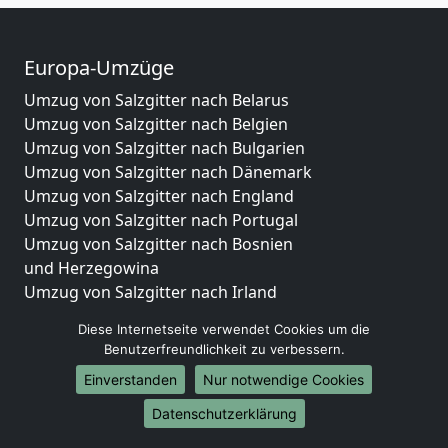
Europa-Umzüge
Umzug von Salzgitter nach Belarus
Umzug von Salzgitter nach Belgien
Umzug von Salzgitter nach Bulgarien
Umzug von Salzgitter nach Dänemark
Umzug von Salzgitter nach England
Umzug von Salzgitter nach Portugal
Umzug von Salzgitter nach Bosnien
und Herzegowina
Umzug von Salzgitter nach Irland
Umzug von Salzgitter nach Lettland
Diese Internetseite verwendet Cookies um die
Umzug von Salzgitter nach Zypern
Benutzerfreundlichkeit zu verbessern.
Umzug von Salzgitter nach Kroatien
Einverstanden
Nur notwendige Cookies
Umzug von Salzgitter nach Estland
Umzug von Salzgitter nach Finnland
Datenschutzerklärung
Umzug von Salzgitter nach Frankreich