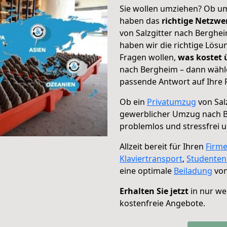
Sie wollen umziehen? Ob um
haben das
richtige Netzw
von Salzgitter nach Berghei
haben wir die richtige Lösu
Fragen wollen,
was kostet
nach Bergheim – dann wähle
passende Antwort auf Ihre 
Ob ein
Privatumzug
von Sal
gewerblicher Umzug nach 
problemlos und stressfrei 
Allzeit bereit für Ihren
Firm
Klaviertransport
,
Studente
eine optimale
Beiladung
von
Erhalten Sie jetzt
in nur we
kostenfreie Angebote.