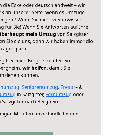
 die Ecke oder deutschlandweit – wir
erk
an unserer Seite, wenn es Umzüge
m geht! Wenn Sie nicht weiterwissen –
ng für Sie! Wenn Sie Antworten auf Ihre
 überhaupt mein Umzug
von Salzgitter
n Sie sie uns, denn wir haben immer die
Fragen parat.
zgitter nach Bergheim oder ein
Bergheim,
wir helfen
, damit Sie
umziehen können.
enumzug
,
Seniorenumzug
,
Tresor
– &
numzug
in Salzgitter,
Fernumzug
oder
 Salzgitter nach Bergheim.
nigen Minuten unverbindliche und