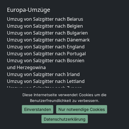
Europa-Umzüge
Umzug von Salzgitter nach Belarus
Umzug von Salzgitter nach Belgien
Umzug von Salzgitter nach Bulgarien
Umzug von Salzgitter nach Dänemark
Umzug von Salzgitter nach England
Umzug von Salzgitter nach Portugal
Umzug von Salzgitter nach Bosnien
und Herzegowina
Umzug von Salzgitter nach Irland
Umzug von Salzgitter nach Lettland
Umzug von Salzgitter nach Zypern
Umzug von Salzgitter nach Kroatien
Diese Internetseite verwendet Cookies um die
Benutzerfreundlichkeit zu verbessern.
Umzug von Salzgitter nach Estland
Umzug von Salzgitter nach Finnland
Einverstanden
Nur notwendige Cookies
Umzug von Salzgitter nach Frankreich
Datenschutzerklärung
Umzug von Salzgitter nach Griechenland