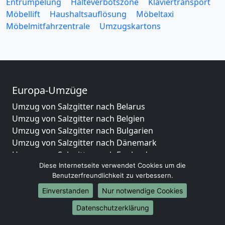
Entrümpelung
Halteverbotszone
Klaviertransport
Möbellift
Haushaltsauflösung
Möbeltaxi
Möbelmitfahrzentrale
Umzugskartons
Europa-Umzüge
Umzug von Salzgitter nach Belarus
Umzug von Salzgitter nach Belgien
Umzug von Salzgitter nach Bulgarien
Umzug von Salzgitter nach Dänemark
Umzug von Salzgitter nach England
Diese Internetseite verwendet Cookies um die
Umzug von Salzgitter nach Portugal
Benutzerfreundlichkeit zu verbessern.
Umzug von Salzgitter nach Bosnien
und Herzegowina
Einverstanden
Nur notwendige Cookies
Umzug von Salzgitter nach Irland
Datenschutzerklärung
Umzug von Salzgitter nach Lettland