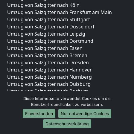
Umzug von Salzgitter nach Köln
Umzug von Salzgitter nach Frankfurt am Main
Umzug von Salzgitter nach Stuttgart
Umzug von Salzgitter nach Düsseldorf
Umzug von Salzgitter nach Leipzig
Umzug von Salzgitter nach Dortmund
Umzug von Salzgitter nach Essen
Umzug von Salzgitter nach Bremen
Umzug von Salzgitter nach Dresden
Umzug von Salzgitter nach Hannover
Umzug von Salzgitter nach Nürnberg
Umzug von Salzgitter nach Duisburg
Umzug von Salzgitter nach Bochum
Umzug von Salzgitter nach Wuppertal
Diese Internetseite verwendet Cookies um die
Benutzerfreundlichkeit zu verbessern.
Umzug von Salzgitter nach Bielefeld
Umzug von Salzgitter nach Bonn
Einverstanden
Nur notwendige Cookies
Umzug von Salzgitter nach Münster
Datenschutzerklärung
Internationale-Umzüge