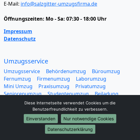
E-Mail:
info@salzgitter-umzugsfirma.de
Öffnungszeiten:
Mo - Sa: 07:30 - 18:00 Uhr
Impressum
Datenschutz
Umzugsservice
Umzugsservice
Behördenumzug
Büroumzug
Fernumzug
Firmenumzug
Laborumzug
Mini Umzug
Praxisumzug
Privatumzug
Seniorenumzug
Studentenumzug
Beiladung
Entrümpelung
Halteverbotszone
Klaviertransport
Diese Internetseite verwendet Cookies um die
Möbellift
Haushaltsauflösung
Möbeltaxi
Benutzerfreundlichkeit zu verbessern.
Möbelmitfahrzentrale
Umzugskartons
Einverstanden
Nur notwendige Cookies
Datenschutzerklärung