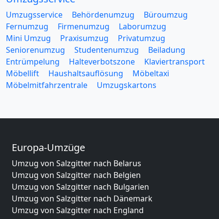
Umzugsservice
Behördenumzug
Büroumzug
Fernumzug
Firmenumzug
Laborumzug
Mini Umzug
Praxisumzug
Privatumzug
Seniorenumzug
Studentenumzug
Beiladung
Entrümpelung
Halteverbotszone
Klaviertransport
Möbellift
Haushaltsauflösung
Möbeltaxi
Möbelmitfahrzentrale
Umzugskartons
Europa-Umzüge
Umzug von Salzgitter nach Belarus
Umzug von Salzgitter nach Belgien
Umzug von Salzgitter nach Bulgarien
Umzug von Salzgitter nach Dänemark
Umzug von Salzgitter nach England