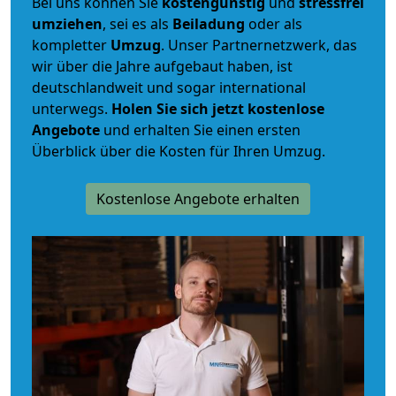
Bei uns können Sie
kostengünstig
und
stressfrei
umziehen
, sei es als
Beiladung
oder als
kompletter
Umzug
. Unser Partnernetzwerk, das
wir über die Jahre aufgebaut haben, ist
deutschlandweit und sogar international
unterwegs.
Holen Sie sich jetzt kostenlose
Angebote
und erhalten Sie einen ersten
Überblick über die Kosten für Ihren Umzug.
Kostenlose Angebote erhalten