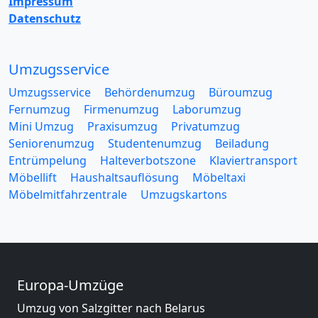
Impressum
Datenschutz
Umzugsservice
Umzugsservice
Behördenumzug
Büroumzug
Fernumzug
Firmenumzug
Laborumzug
Mini Umzug
Praxisumzug
Privatumzug
Seniorenumzug
Studentenumzug
Beiladung
Entrümpelung
Halteverbotszone
Klaviertransport
Möbellift
Haushaltsauflösung
Möbeltaxi
Möbelmitfahrzentrale
Umzugskartons
Europa-Umzüge
Umzug von Salzgitter nach Belarus