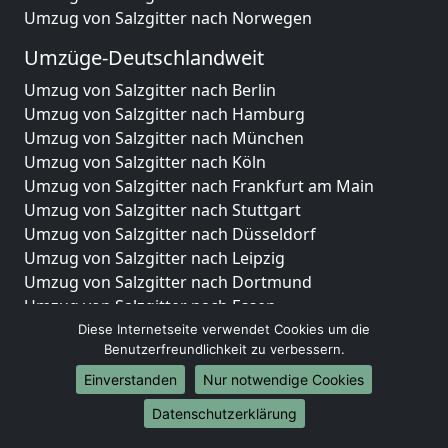
Umzug von Salzgitter nach Norwegen
Umzüge-Deutschlandweit
Umzug von Salzgitter nach Berlin
Umzug von Salzgitter nach Hamburg
Umzug von Salzgitter nach München
Umzug von Salzgitter nach Köln
Umzug von Salzgitter nach Frankfurt am Main
Umzug von Salzgitter nach Stuttgart
Umzug von Salzgitter nach Düsseldorf
Umzug von Salzgitter nach Leipzig
Umzug von Salzgitter nach Dortmund
Umzug von Salzgitter nach Essen
Umzug von Salzgitter nach Bremen
Diese Internetseite verwendet Cookies um die
Benutzerfreundlichkeit zu verbessern.
Umzug von Salzgitter nach Dresden
Umzug von Salzgitter nach Hannover
Einverstanden
Nur notwendige Cookies
Umzug von Salzgitter nach Nürnberg
Datenschutzerklärung
Umzug von Salzgitter nach Duisburg