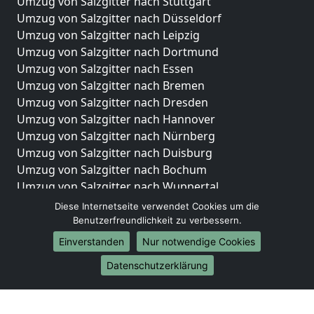
Umzug von Salzgitter nach Stuttgart
Umzug von Salzgitter nach Düsseldorf
Umzug von Salzgitter nach Leipzig
Umzug von Salzgitter nach Dortmund
Umzug von Salzgitter nach Essen
Umzug von Salzgitter nach Bremen
Umzug von Salzgitter nach Dresden
Umzug von Salzgitter nach Hannover
Umzug von Salzgitter nach Nürnberg
Umzug von Salzgitter nach Duisburg
Umzug von Salzgitter nach Bochum
Umzug von Salzgitter nach Wuppertal
Umzug von Salzgitter nach Bielefeld
Diese Internetseite verwendet Cookies um die
Umzug von Salzgitter nach Bonn
Benutzerfreundlichkeit zu verbessern.
Umzug von Salzgitter nach Münster
Einverstanden
Nur notwendige Cookies
Internationale-Umzüge
Datenschutzerklärung
Umzug von Salzgitter nach Brasilien
Umzug von Salzgitter nach Brunei Darussalam