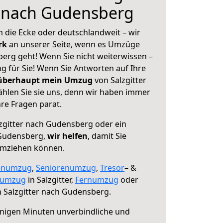
r nach Gudensberg
 die Ecke oder deutschlandweit – wir
erk
an unserer Seite, wenn es Umzüge
berg geht! Wenn Sie nicht weiterwissen –
ng für Sie! Wenn Sie Antworten auf Ihre
 überhaupt mein Umzug
von Salzgitter
hlen Sie sie uns, denn wir haben immer
re Fragen parat.
zgitter nach Gudensberg oder ein
Gudensberg,
wir helfen
, damit Sie
umziehen können.
enumzug
,
Seniorenumzug
,
Tresor
– &
numzug
in Salzgitter,
Fernumzug
oder
 Salzgitter nach Gudensberg.
nigen Minuten unverbindliche und