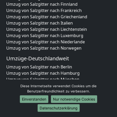
Umzug von Salzgitter nach Finnland
Umzug von Salzgitter nach Frankreich
Umzug von Salzgitter nach Griechenland
Umzug von Salzgitter nach Italien
Umzug von Salzgitter nach Liechtenstein
Umzug von Salzgitter nach Luxemburg
Umzug von Salzgitter nach Niederlande
Umzug von Salzgitter nach Norwegen
Umzüge-Deutschlandweit
Umzug von Salzgitter nach Berlin
Umzug von Salzgitter nach Hamburg
Umzug von Salzgitter nach München
Umzug von Salzgitter nach Köln
Diese Internetseite verwendet Cookies um die
Umzug von Salzgitter nach Frankfurt am Main
Benutzerfreundlichkeit zu verbessern.
Umzug von Salzgitter nach Stuttgart
Einverstanden
Nur notwendige Cookies
Umzug von Salzgitter nach Düsseldorf
Datenschutzerklärung
Umzug von Salzgitter nach Leipzig
Umzug von Salzgitter nach Dortmund