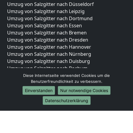
Umzug von Salzgitter nach Düsseldorf
Umzug von Salzgitter nach Leipzig
Umzug von Salzgitter nach Dortmund
Umzug von Salzgitter nach Essen
Umzug von Salzgitter nach Bremen
Umzug von Salzgitter nach Dresden
Umzug von Salzgitter nach Hannover
Umzug von Salzgitter nach Nürnberg
Umzug von Salzgitter nach Duisburg
Umzug von Salzgitter nach Bochum
Umzug von Salzgitter nach Wuppertal
Diese Internetseite verwendet Cookies um die
Benutzerfreundlichkeit zu verbessern.
Umzug von Salzgitter nach Bielefeld
Umzug von Salzgitter nach Bonn
Einverstanden
Nur notwendige Cookies
Umzug von Salzgitter nach Münster
Datenschutzerklärung
Internationale-Umzüge
Umzug von Salzgitter nach Brasilien
Umzug von Salzgitter nach Brunei Darussalam
Umzug von Salzgitter nach Burkina Faso