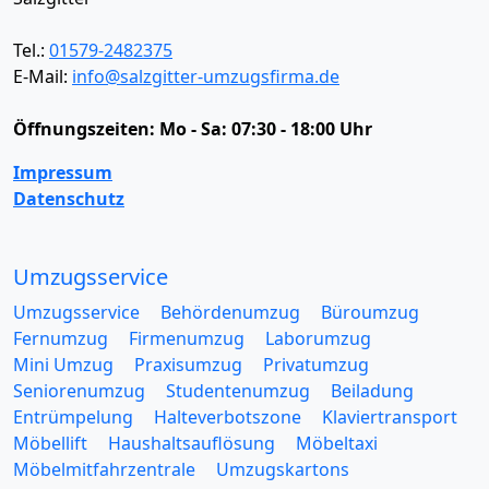
Tel.:
01579-2482375
E-Mail:
info@salzgitter-umzugsfirma.de
Öffnungszeiten:
Mo - Sa: 07:30 - 18:00 Uhr
Impressum
Datenschutz
Umzugsservice
Umzugsservice
Behördenumzug
Büroumzug
Fernumzug
Firmenumzug
Laborumzug
Mini Umzug
Praxisumzug
Privatumzug
Seniorenumzug
Studentenumzug
Beiladung
Entrümpelung
Halteverbotszone
Klaviertransport
Möbellift
Haushaltsauflösung
Möbeltaxi
Möbelmitfahrzentrale
Umzugskartons