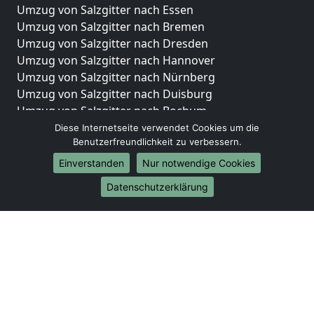
Umzug von Salzgitter nach Essen
Umzug von Salzgitter nach Bremen
Umzug von Salzgitter nach Dresden
Umzug von Salzgitter nach Hannover
Umzug von Salzgitter nach Nürnberg
Umzug von Salzgitter nach Duisburg
Umzug von Salzgitter nach Bochum
Umzug von Salzgitter nach Wuppertal
Diese Internetseite verwendet Cookies um die
Benutzerfreundlichkeit zu verbessern.
Umzug von Salzgitter nach Bielefeld
Umzug von Salzgitter nach Bonn
Einverstanden
Nur notwendige Cookies
Umzug von Salzgitter nach Münster
Datenschutzerklärung
Internationale-Umzüge
Umzug von Salzgitter nach Brasilien
Umzug von Salzgitter nach Brunei Darussalam
Umzug von Salzgitter nach Burkina Faso
Umzug von Salzgitter nach Burundi
Umzug von Salzgitter nach Chile
Umzug von Salzgitter nach China