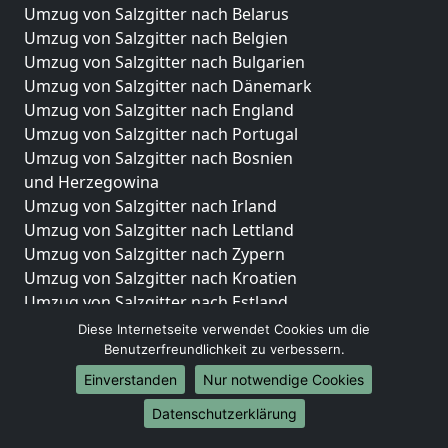
Umzug von Salzgitter nach Belarus
Umzug von Salzgitter nach Belgien
Umzug von Salzgitter nach Bulgarien
Umzug von Salzgitter nach Dänemark
Umzug von Salzgitter nach England
Umzug von Salzgitter nach Portugal
Umzug von Salzgitter nach Bosnien
und Herzegowina
Umzug von Salzgitter nach Irland
Umzug von Salzgitter nach Lettland
Umzug von Salzgitter nach Zypern
Umzug von Salzgitter nach Kroatien
Umzug von Salzgitter nach Estland
Umzug von Salzgitter nach Finnland
Diese Internetseite verwendet Cookies um die
Umzug von Salzgitter nach Frankreich
Benutzerfreundlichkeit zu verbessern.
Umzug von Salzgitter nach Griechenland
Einverstanden
Nur notwendige Cookies
Umzug von Salzgitter nach Italien
Datenschutzerklärung
Umzug von Salzgitter nach Liechtenstein
Umzug von Salzgitter nach Luxemburg