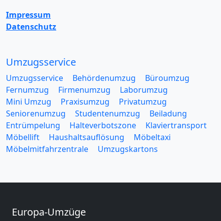
Impressum
Datenschutz
Umzugsservice
Umzugsservice
Behördenumzug
Büroumzug
Fernumzug
Firmenumzug
Laborumzug
Mini Umzug
Praxisumzug
Privatumzug
Seniorenumzug
Studentenumzug
Beiladung
Entrümpelung
Halteverbotszone
Klaviertransport
Möbellift
Haushaltsauflösung
Möbeltaxi
Möbelmitfahrzentrale
Umzugskartons
Europa-Umzüge