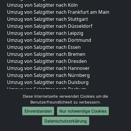
Umzug von Salzgitter nach Köln
Umzug von Salzgitter nach Frankfurt am Main
Umzug von Salzgitter nach Stuttgart
Umzug von Salzgitter nach Düsseldorf
Umzug von Salzgitter nach Leipzig
Umzug von Salzgitter nach Dortmund
Umzug von Salzgitter nach Essen
Umzug von Salzgitter nach Bremen
Umzug von Salzgitter nach Dresden
Umzug von Salzgitter nach Hannover
Umzug von Salzgitter nach Nürnberg
Umzug von Salzgitter nach Duisburg
Umzug von Salzgitter nach Bochum
Umzug von Salzgitter nach Wuppertal
Diese Internetseite verwendet Cookies um die
Benutzerfreundlichkeit zu verbessern.
Umzug von Salzgitter nach Bielefeld
Umzug von Salzgitter nach Bonn
Einverstanden
Nur notwendige Cookies
Umzug von Salzgitter nach Münster
Datenschutzerklärung
Internationale-Umzüge