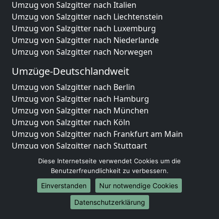
Umzug von Salzgitter nach Italien
Umzug von Salzgitter nach Liechtenstein
Umzug von Salzgitter nach Luxemburg
Umzug von Salzgitter nach Niederlande
Umzug von Salzgitter nach Norwegen
Umzüge-Deutschlandweit
Umzug von Salzgitter nach Berlin
Umzug von Salzgitter nach Hamburg
Umzug von Salzgitter nach München
Umzug von Salzgitter nach Köln
Umzug von Salzgitter nach Frankfurt am Main
Umzug von Salzgitter nach Stuttgart
Umzug von Salzgitter nach Düsseldorf
Diese Internetseite verwendet Cookies um die
Umzug von Salzgitter nach Leipzig
Benutzerfreundlichkeit zu verbessern.
Umzug von Salzgitter nach Dortmund
Einverstanden
Nur notwendige Cookies
Umzug von Salzgitter nach Essen
Datenschutzerklärung
Umzug von Salzgitter nach Bremen
Umzug von Salzgitter nach Dresden