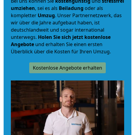
Bei uns können Sie
kostengünstig
und
stressfrei
umziehen
, sei es als
Beiladung
oder als
kompletter
Umzug
. Unser Partnernetzwerk, das
wir über die Jahre aufgebaut haben, ist
deutschlandweit und sogar international
unterwegs.
Holen Sie sich jetzt kostenlose
Angebote
und erhalten Sie einen ersten
Überblick über die Kosten für Ihren Umzug.
Kostenlose Angebote erhalten