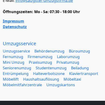
E-Mail:
info@salzgitter-umzugsfirma.de
Öffnungszeiten:
Mo - Sa: 07:30 - 18:00 Uhr
Impressum
Datenschutz
Umzugsservice
Umzugsservice
Behördenumzug
Büroumzug
Fernumzug
Firmenumzug
Laborumzug
Mini Umzug
Praxisumzug
Privatumzug
Seniorenumzug
Studentenumzug
Beiladung
Entrümpelung
Halteverbotszone
Klaviertransport
Möbellift
Haushaltsauflösung
Möbeltaxi
Möbelmitfahrzentrale
Umzugskartons