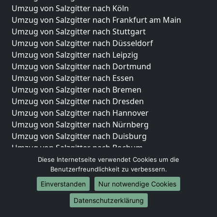
Umzug von Salzgitter nach Köln
Umzug von Salzgitter nach Frankfurt am Main
Umzug von Salzgitter nach Stuttgart
Umzug von Salzgitter nach Düsseldorf
Umzug von Salzgitter nach Leipzig
Umzug von Salzgitter nach Dortmund
Umzug von Salzgitter nach Essen
Umzug von Salzgitter nach Bremen
Umzug von Salzgitter nach Dresden
Umzug von Salzgitter nach Hannover
Umzug von Salzgitter nach Nürnberg
Umzug von Salzgitter nach Duisburg
Umzug von Salzgitter nach Bochum
Umzug von Salzgitter nach Wuppertal
Diese Internetseite verwendet Cookies um die
Benutzerfreundlichkeit zu verbessern.
Umzug von Salzgitter nach Bielefeld
Umzug von Salzgitter nach Bonn
Einverstanden
Nur notwendige Cookies
Umzug von Salzgitter nach Münster
Datenschutzerklärung
Internationale-Umzüge