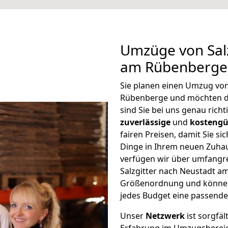
Umzüge von Salz
am Rübenberge:
Sie planen einen Umzug von
Rübenberge und möchten d
sind Sie bei uns genau rich
zuverlässige
und
kostengü
fairen Preisen, damit Sie si
Dinge in Ihrem neuen Zuh
verfügen wir über umfangr
Salzgitter nach Neustadt a
Größenordnung und können 
jedes Budget eine passende
Unser
Netzwerk
ist sorgfäl