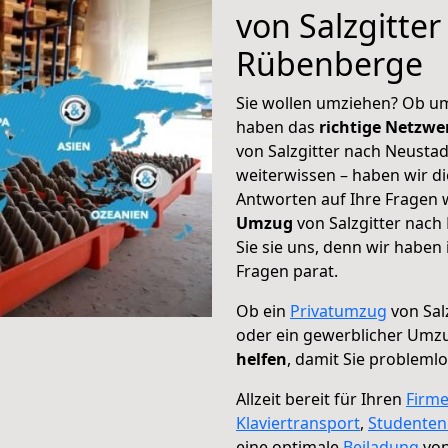
von Salzgitte
Rübenberge
Sie wollen umziehen? Ob um
haben das
richtige Netzw
von Salzgitter nach Neusta
weiterwissen – haben wir di
Antworten auf Ihre Fragen 
Umzug
von Salzgitter nac
Sie sie uns, denn wir haben
Fragen parat.
Ob ein
Privatumzug
von Sal
oder ein gewerblicher Um
helfen
, damit Sie probleml
Allzeit bereit für Ihren
Firm
Klaviertransport
,
Studente
eine optimale
Beiladung
von