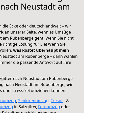
r nach Neustadt am
 die Ecke oder deutschlandweit – wir
erk
an unserer Seite, wenn es Umzüge
dt am Rübenberge geht! Wenn Sie nicht
e richtige Lösung für Sie! Wenn Sie
wollen,
was kostet überhaupt mein
h Neustadt am Rübenberge – dann wählen
 immer die passende Antwort auf Ihre
zgitter nach Neustadt am Rübenberge
zug nach Neustadt am Rübenberge,
wir
os und stressfrei umziehen können.
enumzug
,
Seniorenumzug
,
Tresor
– &
numzug
in Salzgitter,
Fernumzug
oder
 Salzgitter nach Neustadt am