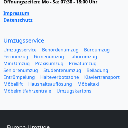
Öffnungszeiten:
Mo - Sa: 07:30 - 18:00 Uhr
Impressum
Datenschutz
Umzugsservice
Umzugsservice
Behördenumzug
Büroumzug
Fernumzug
Firmenumzug
Laborumzug
Mini Umzug
Praxisumzug
Privatumzug
Seniorenumzug
Studentenumzug
Beiladung
Entrümpelung
Halteverbotszone
Klaviertransport
Möbellift
Haushaltsauflösung
Möbeltaxi
Möbelmitfahrzentrale
Umzugskartons
Europa-Umzüge