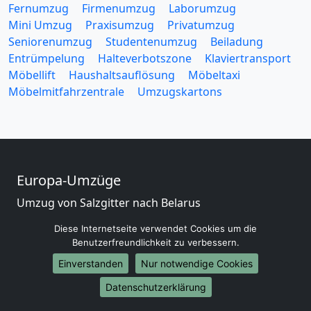
Fernumzug
Firmenumzug
Laborumzug
Mini Umzug
Praxisumzug
Privatumzug
Seniorenumzug
Studentenumzug
Beiladung
Entrümpelung
Halteverbotszone
Klaviertransport
Möbellift
Haushaltsauflösung
Möbeltaxi
Möbelmitfahrzentrale
Umzugskartons
Europa-Umzüge
Umzug von Salzgitter nach Belarus
Umzug von Salzgitter nach Belgien
Diese Internetseite verwendet Cookies um die
Umzug von Salzgitter nach Bulgarien
Benutzerfreundlichkeit zu verbessern.
Umzug von Salzgitter nach Dänemark
Einverstanden
Nur notwendige Cookies
Umzug von Salzgitter nach England
Umzug von Salzgitter nach Portugal
Datenschutzerklärung
Umzug von Salzgitter nach Bosnien