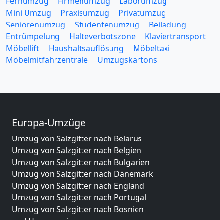
Fernumzug
Firmenumzug
Laborumzug
Mini Umzug
Praxisumzug
Privatumzug
Seniorenumzug
Studentenumzug
Beiladung
Entrümpelung
Halteverbotszone
Klaviertransport
Möbellift
Haushaltsauflösung
Möbeltaxi
Möbelmitfahrzentrale
Umzugskartons
Europa-Umzüge
Umzug von Salzgitter nach Belarus
Umzug von Salzgitter nach Belgien
Umzug von Salzgitter nach Bulgarien
Umzug von Salzgitter nach Dänemark
Umzug von Salzgitter nach England
Umzug von Salzgitter nach Portugal
Umzug von Salzgitter nach Bosnien