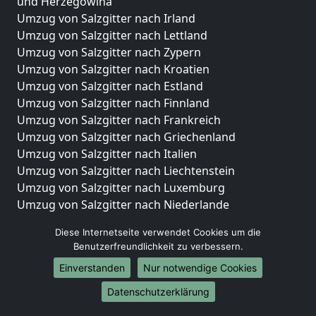
und Herzegowina
Umzug von Salzgitter nach Irland
Umzug von Salzgitter nach Lettland
Umzug von Salzgitter nach Zypern
Umzug von Salzgitter nach Kroatien
Umzug von Salzgitter nach Estland
Umzug von Salzgitter nach Finnland
Umzug von Salzgitter nach Frankreich
Umzug von Salzgitter nach Griechenland
Umzug von Salzgitter nach Italien
Umzug von Salzgitter nach Liechtenstein
Umzug von Salzgitter nach Luxemburg
Umzug von Salzgitter nach Niederlande
Umzug von Salzgitter nach Norwegen
Diese Internetseite verwendet Cookies um die
Umzüge-Deutschlandweit
Benutzerfreundlichkeit zu verbessern.
Einverstanden
Nur notwendige Cookies
Umzug von Salzgitter nach Berlin
Umzug von Salzgitter nach Hamburg
Datenschutzerklärung
Umzug von Salzgitter nach München