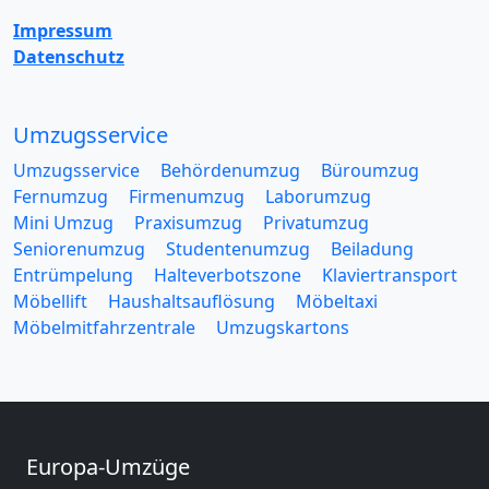
Impressum
Datenschutz
Umzugsservice
Umzugsservice
Behördenumzug
Büroumzug
Fernumzug
Firmenumzug
Laborumzug
Mini Umzug
Praxisumzug
Privatumzug
Seniorenumzug
Studentenumzug
Beiladung
Entrümpelung
Halteverbotszone
Klaviertransport
Möbellift
Haushaltsauflösung
Möbeltaxi
Möbelmitfahrzentrale
Umzugskartons
Europa-Umzüge