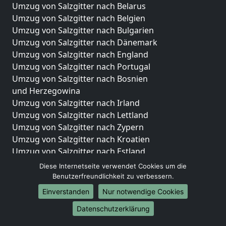
Umzug von Salzgitter nach Belarus
Umzug von Salzgitter nach Belgien
Umzug von Salzgitter nach Bulgarien
Umzug von Salzgitter nach Dänemark
Umzug von Salzgitter nach England
Umzug von Salzgitter nach Portugal
Umzug von Salzgitter nach Bosnien
und Herzegowina
Umzug von Salzgitter nach Irland
Umzug von Salzgitter nach Lettland
Umzug von Salzgitter nach Zypern
Umzug von Salzgitter nach Kroatien
Umzug von Salzgitter nach Estland
Umzug von Salzgitter nach Finnland
Diese Internetseite verwendet Cookies um die
Umzug von Salzgitter nach Frankreich
Benutzerfreundlichkeit zu verbessern.
Umzug von Salzgitter nach Griechenland
Einverstanden
Nur notwendige Cookies
Umzug von Salzgitter nach Italien
Datenschutzerklärung
Umzug von Salzgitter nach Liechtenstein
Umzug von Salzgitter nach Luxemburg