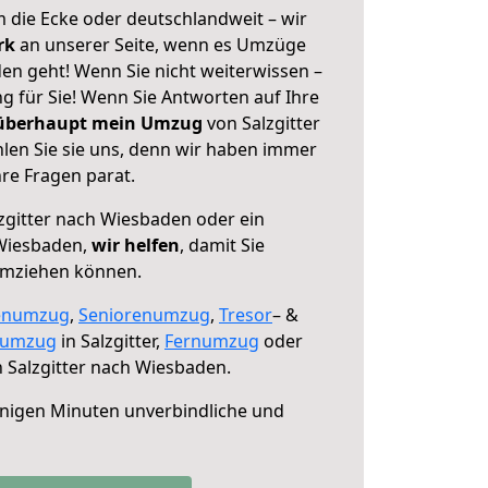
 die Ecke oder deutschlandweit – wir
erk
an unserer Seite, wenn es Umzüge
en geht! Wenn Sie nicht weiterwissen –
ng für Sie! Wenn Sie Antworten auf Ihre
 überhaupt mein Umzug
von Salzgitter
en Sie sie uns, denn wir haben immer
re Fragen parat.
zgitter nach Wiesbaden oder ein
Wiesbaden,
wir helfen
, damit Sie
umziehen können.
enumzug
,
Seniorenumzug
,
Tresor
– &
numzug
in Salzgitter,
Fernumzug
oder
 Salzgitter nach Wiesbaden.
nigen Minuten unverbindliche und