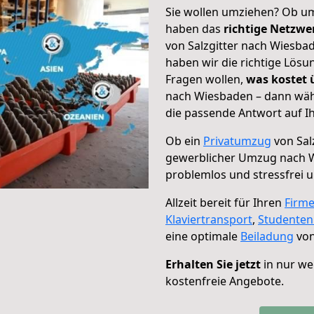
Sie wollen umziehen? Ob um
haben das
richtige Netzw
von Salzgitter nach Wiesbad
haben wir die richtige Lösu
Fragen wollen,
was kostet
nach Wiesbaden – dann wähl
die passende Antwort auf Ih
Ob ein
Privatumzug
von Sal
gewerblicher Umzug nach 
problemlos und stressfrei 
Allzeit bereit für Ihren
Firm
Klaviertransport
,
Studente
eine optimale
Beiladung
von
Erhalten Sie jetzt
in nur we
kostenfreie Angebote.