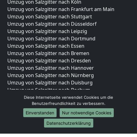
Umzug von Salzgitter nach Köln
Umzug von Salzgitter nach Frankfurt am Main
Umzug von Salzgitter nach Stuttgart
Umzug von Salzgitter nach Düsseldorf
Umzug von Salzgitter nach Leipzig
Umzug von Salzgitter nach Dortmund
Umzug von Salzgitter nach Essen
Umzug von Salzgitter nach Bremen
Umzug von Salzgitter nach Dresden
Umzug von Salzgitter nach Hannover
Umzug von Salzgitter nach Nürnberg
Umzug von Salzgitter nach Duisburg
Umzug von Salzgitter nach Bochum
Umzug von Salzgitter nach Wuppertal
Diese Internetseite verwendet Cookies um die
Benutzerfreundlichkeit zu verbessern.
Umzug von Salzgitter nach Bielefeld
Umzug von Salzgitter nach Bonn
Einverstanden
Nur notwendige Cookies
Umzug von Salzgitter nach Münster
Datenschutzerklärung
Internationale-Umzüge