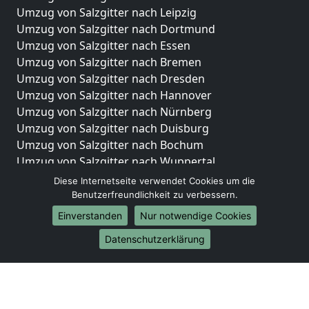
Umzug von Salzgitter nach Leipzig
Umzug von Salzgitter nach Dortmund
Umzug von Salzgitter nach Essen
Umzug von Salzgitter nach Bremen
Umzug von Salzgitter nach Dresden
Umzug von Salzgitter nach Hannover
Umzug von Salzgitter nach Nürnberg
Umzug von Salzgitter nach Duisburg
Umzug von Salzgitter nach Bochum
Umzug von Salzgitter nach Wuppertal
Umzug von Salzgitter nach Bielefeld
Diese Internetseite verwendet Cookies um die
Umzug von Salzgitter nach Bonn
Benutzerfreundlichkeit zu verbessern.
Umzug von Salzgitter nach Münster
Einverstanden
Nur notwendige Cookies
Internationale-Umzüge
Datenschutzerklärung
Umzug von Salzgitter nach Brasilien
Umzug von Salzgitter nach Brunei Darussalam
Umzug von Salzgitter nach Burkina Faso