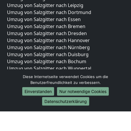
Umzug von Salzgitter nach Leipzig
Umzug von Salzgitter nach Dortmund
Umzug von Salzgitter nach Essen
Umzug von Salzgitter nach Bremen
Umzug von Salzgitter nach Dresden
Umzug von Salzgitter nach Hannover
Umzug von Salzgitter nach Nürnberg
Umzug von Salzgitter nach Duisburg
Umzug von Salzgitter nach Bochum
Umzug von Salzgitter nach Wuppertal
Umzug von Salzgitter nach Bielefeld
Diese Internetseite verwendet Cookies um die
Umzug von Salzgitter nach Bonn
Benutzerfreundlichkeit zu verbessern.
Umzug von Salzgitter nach Münster
Einverstanden
Nur notwendige Cookies
Internationale-Umzüge
Datenschutzerklärung
Umzug von Salzgitter nach Brasilien
Umzug von Salzgitter nach Brunei Darussalam
Umzug von Salzgitter nach Burkina Faso