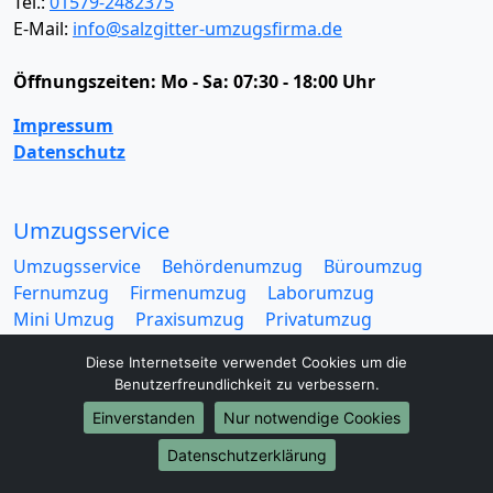
Tel.:
01579-2482375
E-Mail:
info@salzgitter-umzugsfirma.de
Öffnungszeiten:
Mo - Sa: 07:30 - 18:00 Uhr
Impressum
Datenschutz
Umzugsservice
Umzugsservice
Behördenumzug
Büroumzug
Fernumzug
Firmenumzug
Laborumzug
Mini Umzug
Praxisumzug
Privatumzug
Seniorenumzug
Studentenumzug
Beiladung
Diese Internetseite verwendet Cookies um die
Entrümpelung
Halteverbotszone
Klaviertransport
Benutzerfreundlichkeit zu verbessern.
Möbellift
Haushaltsauflösung
Möbeltaxi
Einverstanden
Nur notwendige Cookies
Möbelmitfahrzentrale
Umzugskartons
Datenschutzerklärung