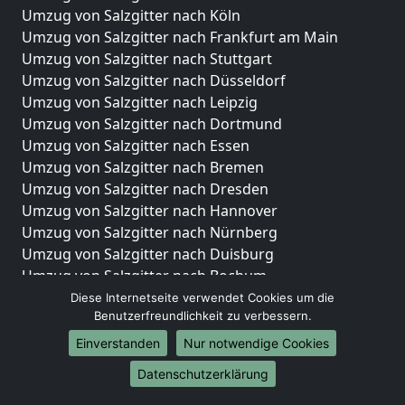
Umzug von Salzgitter nach Köln
Umzug von Salzgitter nach Frankfurt am Main
Umzug von Salzgitter nach Stuttgart
Umzug von Salzgitter nach Düsseldorf
Umzug von Salzgitter nach Leipzig
Umzug von Salzgitter nach Dortmund
Umzug von Salzgitter nach Essen
Umzug von Salzgitter nach Bremen
Umzug von Salzgitter nach Dresden
Umzug von Salzgitter nach Hannover
Umzug von Salzgitter nach Nürnberg
Umzug von Salzgitter nach Duisburg
Umzug von Salzgitter nach Bochum
Umzug von Salzgitter nach Wuppertal
Diese Internetseite verwendet Cookies um die
Benutzerfreundlichkeit zu verbessern.
Umzug von Salzgitter nach Bielefeld
Umzug von Salzgitter nach Bonn
Einverstanden
Nur notwendige Cookies
Umzug von Salzgitter nach Münster
Datenschutzerklärung
Internationale-Umzüge