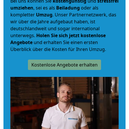
Bei uns können Sie
kostengünstig
und
stressfrei
umziehen
, sei es als
Beiladung
oder als
kompletter
Umzug
. Unser Partnernetzwerk, das
wir über die Jahre aufgebaut haben, ist
deutschlandweit und sogar international
unterwegs.
Holen Sie sich jetzt kostenlose
Angebote
und erhalten Sie einen ersten
Überblick über die Kosten für Ihren Umzug.
Kostenlose Angebote erhalten