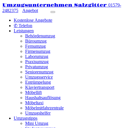
Umzugsunternehmen Salzgitter
01579-
2482375
Angebot
Kostenlose Angebote
✆ Telefon
Leistungen
Behördenumzug
Büroumzug
Fernumzug
Firmenumzug
Laborumzug
Praxisumzug
Privatumzug
Seniorenumzug
Umzugsservice
Entrümpelung
Klaviertransport
Möbellift
Haushaltsauflösung
Möbeltaxi
Möbelmitfahrzentrale
Umzugshelfer
Umzugstipps
Mini Umzug