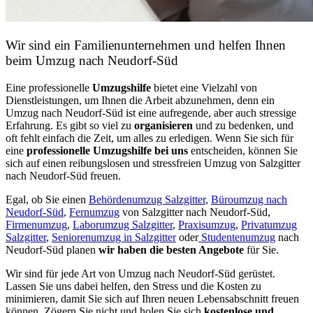
Wir sind ein Familienunternehmen und helfen Ihnen
beim Umzug nach Neudorf-Süd
Eine professionelle
Umzugshilfe
bietet eine Vielzahl von
Dienstleistungen, um Ihnen die Arbeit abzunehmen, denn ein
Umzug nach Neudorf-Süd ist eine aufregende, aber auch stressige
Erfahrung. Es gibt so viel zu
organisieren
und zu bedenken, und
oft fehlt einfach die Zeit, um alles zu erledigen. Wenn Sie sich für
eine
professionelle Umzugshilfe bei uns
entscheiden, können Sie
sich auf einen reibungslosen und stressfreien Umzug von Salzgitter
nach Neudorf-Süd freuen.
Egal, ob Sie einen
Behördenumzug Salzgitter
,
Büroumzug nach
Neudorf-Süd
,
Fernumzug
von Salzgitter nach Neudorf-Süd,
Firmenumzug
,
Laborumzug Salzgitter
,
Praxisumzug
,
Privatumzug
Salzgitter
,
Seniorenumzug in Salzgitter
oder
Studentenumzug
nach
Neudorf-Süd planen
wir haben die besten Angebote
für Sie.
Wir sind für jede Art von Umzug nach Neudorf-Süd gerüstet.
Lassen Sie uns dabei helfen, den Stress und die Kosten zu
minimieren, damit Sie sich auf Ihren neuen Lebensabschnitt freuen
können.
Zögern Sie nicht und holen Sie sich
kostenlose und