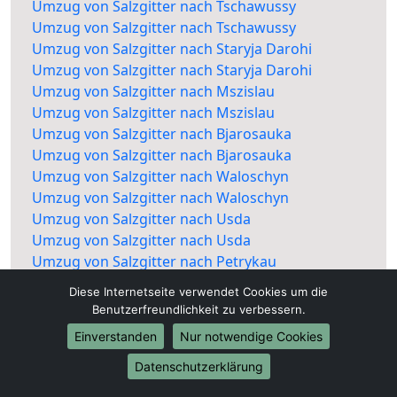
Umzug von Salzgitter nach Tschawussy
Umzug von Salzgitter nach Tschawussy
Umzug von Salzgitter nach Staryja Darohi
Umzug von Salzgitter nach Staryja Darohi
Umzug von Salzgitter nach Mszislau
Umzug von Salzgitter nach Mszislau
Umzug von Salzgitter nach Bjarosauka
Umzug von Salzgitter nach Bjarosauka
Umzug von Salzgitter nach Waloschyn
Umzug von Salzgitter nach Waloschyn
Umzug von Salzgitter nach Usda
Umzug von Salzgitter nach Usda
Umzug von Salzgitter nach Petrykau
Umzug von Salzgitter nach Petrykau
Diese Internetseite verwendet Cookies um die
Benutzerfreundlichkeit zu verbessern.
Einverstanden
Nur notwendige Cookies
Datenschutzerklärung