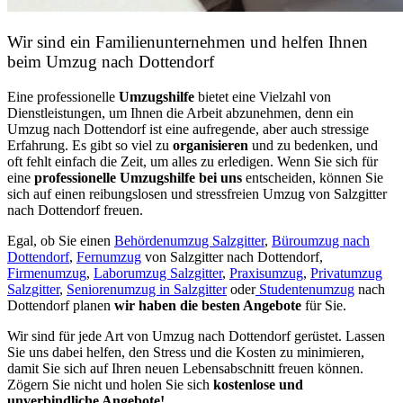
Wir sind ein Familienunternehmen und helfen Ihnen
beim Umzug nach Dottendorf
Eine professionelle
Umzugshilfe
bietet eine Vielzahl von
Dienstleistungen, um Ihnen die Arbeit abzunehmen, denn ein
Umzug nach Dottendorf ist eine aufregende, aber auch stressige
Erfahrung. Es gibt so viel zu
organisieren
und zu bedenken, und
oft fehlt einfach die Zeit, um alles zu erledigen. Wenn Sie sich für
eine
professionelle Umzugshilfe bei uns
entscheiden, können Sie
sich auf einen reibungslosen und stressfreien Umzug von Salzgitter
nach Dottendorf freuen.
Egal, ob Sie einen
Behördenumzug Salzgitter
,
Büroumzug nach
Dottendorf
,
Fernumzug
von Salzgitter nach Dottendorf,
Firmenumzug
,
Laborumzug Salzgitter
,
Praxisumzug
,
Privatumzug
Salzgitter
,
Seniorenumzug in Salzgitter
oder
Studentenumzug
nach
Dottendorf planen
wir haben die besten Angebote
für Sie.
Wir sind für jede Art von Umzug nach Dottendorf gerüstet. Lassen
Sie uns dabei helfen, den Stress und die Kosten zu minimieren,
damit Sie sich auf Ihren neuen Lebensabschnitt freuen können.
Zögern Sie nicht und holen Sie sich
kostenlose und
unverbindliche Angebote!