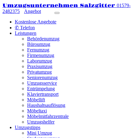
Umzugsunternehmen Salzgitter
01579-
2482375
Angebot
Kostenlose Angebote
✆ Telefon
Leistungen
Behördenumzug
Büroumzug
Fernumzug
Firmenumzug
Laborumzug
Praxisumzug
Privatumzug
Seniorenumzug
Umzugsservice
Entrümpelung
Klaviertransport
Möbellift
Haushaltsauflösung
Möbeltaxi
Möbelmitfahrzentrale
Umzugshelfer
Umzugstipps
Mini Umzug