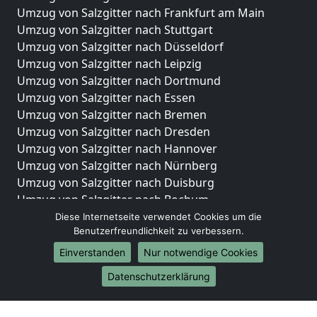
Umzug von Salzgitter nach Frankfurt am Main
Umzug von Salzgitter nach Stuttgart
Umzug von Salzgitter nach Düsseldorf
Umzug von Salzgitter nach Leipzig
Umzug von Salzgitter nach Dortmund
Umzug von Salzgitter nach Essen
Umzug von Salzgitter nach Bremen
Umzug von Salzgitter nach Dresden
Umzug von Salzgitter nach Hannover
Umzug von Salzgitter nach Nürnberg
Umzug von Salzgitter nach Duisburg
Umzug von Salzgitter nach Bochum
Umzug von Salzgitter nach Wuppertal
Diese Internetseite verwendet Cookies um die
Benutzerfreundlichkeit zu verbessern.
Umzug von Salzgitter nach Bielefeld
Umzug von Salzgitter nach Bonn
Einverstanden
Nur notwendige Cookies
Umzug von Salzgitter nach Münster
Datenschutzerklärung
Internationale-Umzüge