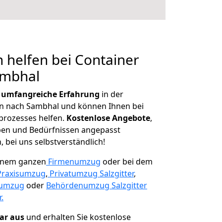
 helfen bei Container
ambhal
r
umfangreiche Erfahrung
in der
 nach Sambhal und können Ihnen bei
prozesses helfen.
K
ostenlose Angebote
,
ben und Bedürfnissen angepasst
 bei uns selbstverständlich!
einem ganzen
Firmenumzug
oder bei dem
Praxisumzug
,
Privatumzug Salzgitter
,
numzug
oder
Behördenumzug Salzgitter
.
lar aus
und erhalten Sie kostenlose