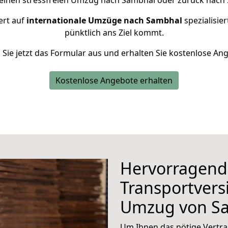
 einen stressfreien Umzug nach Sambhal oder zurück nach Sa
ert auf
internationale Umzüge nach Sambhal
spezialisier
pünktlich ans Ziel kommt.
n Sie jetzt das Formular aus und erhalten Sie kostenlose An
Kostenlose Angebote erhalten
Hervorragend
Transportvers
Umzug von Sal
Um Ihnen das nötige Vertra