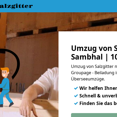
lzgitter
Umzug von S
Sambhal | 1
Umzug von Salzgitter n
Groupage - Beiladung i
Überseeumzüge.
✓
Wir helfen Ihne
✓
Schnell & unverb
✓
Finden Sie das 