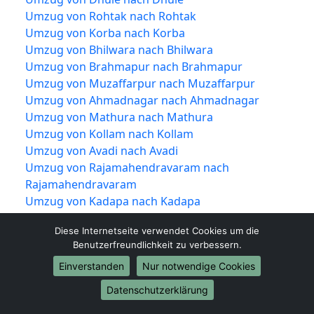
Umzug von Rohtak nach Rohtak
Umzug von Korba nach Korba
Umzug von Bhilwara nach Bhilwara
Umzug von Brahmapur nach Brahmapur
Umzug von Muzaffarpur nach Muzaffarpur
Umzug von Ahmadnagar nach Ahmadnagar
Umzug von Mathura nach Mathura
Umzug von Kollam nach Kollam
Umzug von Avadi nach Avadi
Umzug von Rajamahendravaram nach
Rajamahendravaram
Umzug von Kadapa nach Kadapa
Umzug von Kamarhati nach Kamarhati
Diese Internetseite verwendet Cookies um die
Umzug von Bilaspur nach Bilaspur
Benutzerfreundlichkeit zu verbessern.
Umzug von Shahjahanpur nach Shahjahanpur
Einverstanden
Nur notwendige Cookies
Umzug von Vijayapura nach Vijayapura
Umzug von Rampur nach Rampur
Datenschutzerklärung
Umzug von Shivamogga nach Shivamogga