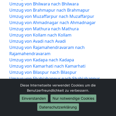
Umzug von Bhilwara nach Bhilwara
Umzug von Brahmapur nach Brahmapur
Umzug von Muzaffarpur nach Muzaffarpur
Umzug von Ahmadnagar nach Ahmadnagar
Umzug von Mathura nach Mathura
Umzug von Kollam nach Kollam
Umzug von Avadi nach Avadi
Umzug von Rajamahendravaram nach
Rajamahendravaram
Umzug von Kadapa nach Kadapa
Umzug von Kamarhati nach Kamarhati
Umzug von Bilaspur nach Bilaspur
Umzug von Shahjahanpur nach Shahjahanpur
Umzug von Vijayapura nach Vijayapura
Diese Internetseite verwendet Cookies um die
Umzug von Rampur nach Rampur
Benutzerfreundlichkeit zu verbessern.
Umzug von Shivamogga nach Shivamogga
Einverstanden
Nur notwendige Cookies
Umzug von Chandrapur nach Chandrapur
Datenschutzerklärung
Umzug von Junagadh nach Junagadh
Umzug von Thrissur nach Thrissur