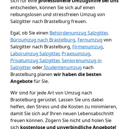
sich für eine
professionelle Umzugshilfe bei uns
entscheiden, können Sie sich auf einen
reibungslosen und stressfreien Umzug von
Salzgitter nach Brastelburg freuen.
Egal, ob Sie einen
Behördenumzug Salzgitter
,
Büroumzug nach Brastelburg
,
Fernumzug
von
Salzgitter nach Brastelburg,
Firmenumzug
,
Laborumzug Salzgitter
,
Praxisumzug
,
Privatumzug Salzgitter
,
Seniorenumzug in
Salzgitter
oder
Studentenumzug
nach
Brastelburg planen
wir haben die besten
Angebote
für Sie.
Wir sind für jede Art von Umzug nach
Brastelburg gerüstet. Lassen Sie uns dabei
helfen, den Stress und die Kosten zu minimieren,
damit Sie sich auf Ihren neuen Lebensabschnitt
freuen können.
Zögern Sie nicht und holen Sie
sich
kostenlose und unverbindliche Angebote!