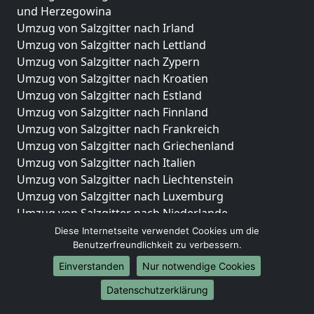
und Herzegowina
Umzug von Salzgitter nach Irland
Umzug von Salzgitter nach Lettland
Umzug von Salzgitter nach Zypern
Umzug von Salzgitter nach Kroatien
Umzug von Salzgitter nach Estland
Umzug von Salzgitter nach Finnland
Umzug von Salzgitter nach Frankreich
Umzug von Salzgitter nach Griechenland
Umzug von Salzgitter nach Italien
Umzug von Salzgitter nach Liechtenstein
Umzug von Salzgitter nach Luxemburg
Umzug von Salzgitter nach Niederlande
Umzug von Salzgitter nach Norwegen
Diese Internetseite verwendet Cookies um die
Benutzerfreundlichkeit zu verbessern.
Umzüge-Deutschlandweit
Einverstanden
Nur notwendige Cookies
Umzug von Salzgitter nach Berlin
Datenschutzerklärung
Umzug von Salzgitter nach Hamburg