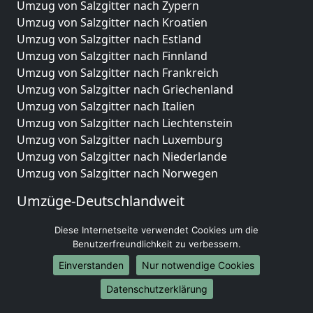
Umzug von Salzgitter nach Zypern
Umzug von Salzgitter nach Kroatien
Umzug von Salzgitter nach Estland
Umzug von Salzgitter nach Finnland
Umzug von Salzgitter nach Frankreich
Umzug von Salzgitter nach Griechenland
Umzug von Salzgitter nach Italien
Umzug von Salzgitter nach Liechtenstein
Umzug von Salzgitter nach Luxemburg
Umzug von Salzgitter nach Niederlande
Umzug von Salzgitter nach Norwegen
Umzüge-Deutschlandweit
Umzug von Salzgitter nach Berlin
Diese Internetseite verwendet Cookies um die
Umzug von Salzgitter nach Hamburg
Benutzerfreundlichkeit zu verbessern.
Umzug von Salzgitter nach München
Einverstanden
Nur notwendige Cookies
Umzug von Salzgitter nach Köln
Datenschutzerklärung
Umzug von Salzgitter nach Frankfurt am Main
Umzug von Salzgitter nach Stuttgart