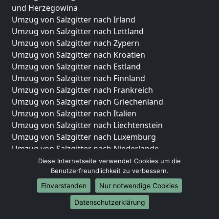
und Herzegowina
Umzug von Salzgitter nach Irland
Umzug von Salzgitter nach Lettland
Umzug von Salzgitter nach Zypern
Umzug von Salzgitter nach Kroatien
Umzug von Salzgitter nach Estland
Umzug von Salzgitter nach Finnland
Umzug von Salzgitter nach Frankreich
Umzug von Salzgitter nach Griechenland
Umzug von Salzgitter nach Italien
Umzug von Salzgitter nach Liechtenstein
Umzug von Salzgitter nach Luxemburg
Umzug von Salzgitter nach Niederlande
Umzug von Salzgitter nach Norwegen
Diese Internetseite verwendet Cookies um die
Benutzerfreundlichkeit zu verbessern.
Umzüge-Deutschlandweit
Einverstanden
Nur notwendige Cookies
Umzug von Salzgitter nach Berlin
Datenschutzerklärung
Umzug von Salzgitter nach Hamburg