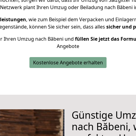
chten, sorgen wir dafür, dass Ihr Umzug von Salzgitter 
 Netzwerk plant Ihren Umzug oder Beiladung nach Băbeni ind
leistungen
, wie zum Beispiel dem Verpacken und Einlager
genstände, können Sie sicher sein, dass alles
sicher und 
 für Ihren Umzug nach Băbeni und
füllen Sie jetzt das Form
Angebote
Kostenlose Angebote erhalten
Günstige Umzü
nach Băbeni, 