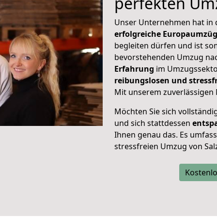
perfekten Um
Unser Unternehmen hat in
erfolgreiche Europaumzü
begleiten dürfen und ist so
bevorstehenden Umzug nac
Erfahrung
im Umzugssektor
reibungslosen und stressf
Mit unserem zuverlässigen 
Möchten Sie sich vollständ
und sich stattdessen
entsp
Ihnen genau das. Es umfasst 
stressfreien Umzug von Sal
Kostenlo