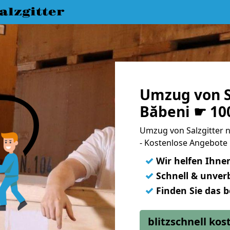
lzgitter
Umzug von S
Băbeni ☛ 10
Umzug von Salzgitter
- Kostenlose Angebote 
✓
Wir helfen Ihne
✓
Schnell & unverb
✓
Finden Sie das 
blitzschnell ko