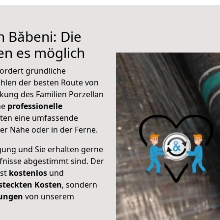
h Băbeni: Die
n es möglich
ordert gründliche
hlen der besten Route von
ckung des Familien Porzellan
ine
professionelle
eten eine umfassende
er Nähe oder in der Ferne.
gung und Sie erhalten gerne
rfnisse abgestimmt sind. Der
ist
kostenlos
und
steckten Kosten
, sondern
tungen
von unserem