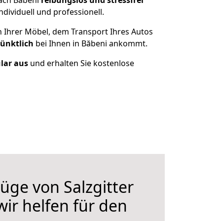
nach Băbeni
reibungslos und stressfrei
ividuell und professionell.
n Ihrer Möbel, dem Transport Ihres Autos
pünktlich
bei Ihnen in Băbeni ankommt.
ular aus
und erhalten Sie kostenlose
ge von Salzgitter
wir helfen für den