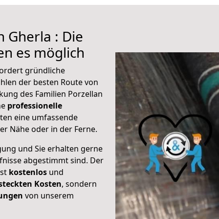
 Gherla : Die
n es möglich
ordert gründliche
hlen der besten Route von
ckung des Familien Porzellan
ine
professionelle
eten eine umfassende
er Nähe oder in der Ferne.
gung und Sie erhalten gerne
rfnisse abgestimmt sind. Der
ist
kostenlos
und
steckten Kosten
, sondern
tungen
von unserem