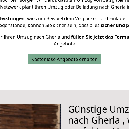
chten, sorgen wir dafür, dass Ihr Umzug von Salzgitter 
 Netzwerk plant Ihren Umzug oder Beiladung nach Gherla ind
leistungen
, wie zum Beispiel dem Verpacken und Einlager
genstände, können Sie sicher sein, dass alles
sicher und 
 für Ihren Umzug nach Gherla und
füllen Sie jetzt das Form
Angebote
Kostenlose Angebote erhalten
Günstige Umzü
nach Gherla , 