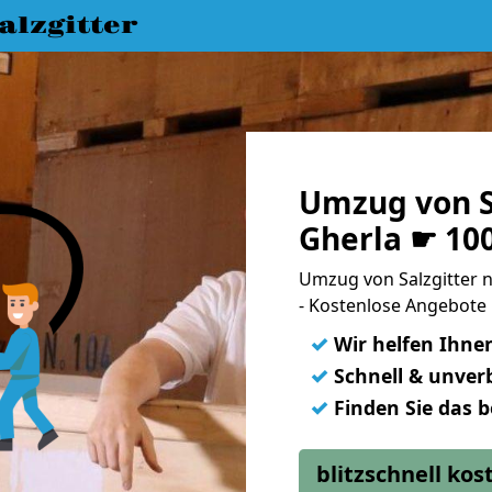
lzgitter
Umzug von S
Gherla ☛ 10
Umzug von Salzgitter
- Kostenlose Angebote 
✓
Wir helfen Ihne
✓
Schnell & unverb
✓
Finden Sie das 
blitzschnell ko