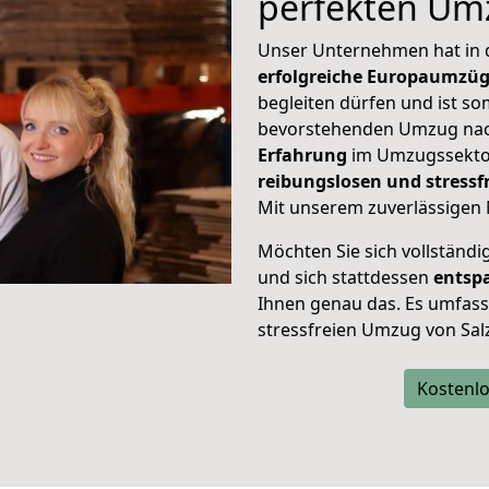
perfekten Um
Unser Unternehmen hat in
erfolgreiche Europaumzü
begleiten dürfen und ist so
bevorstehenden Umzug nac
Erfahrung
im Umzugssektor
reibungslosen und stressf
Mit unserem zuverlässigen 
Möchten Sie sich vollständ
und sich stattdessen
entsp
Ihnen genau das. Es umfasst 
stressfreien Umzug von Sal
Kostenlo